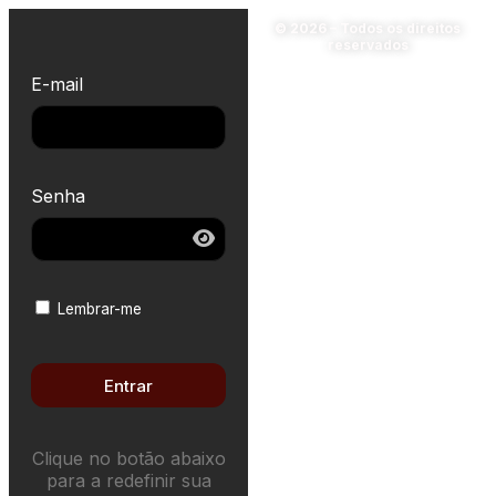
© 2026 – Todos os direitos
reservados
E-mail
Senha
Lembrar-me
Entrar
Clique no botão abaixo
para a redefinir sua