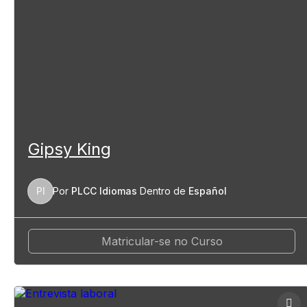
Gipsy King
PI
Por
PLCC Idiomas
Dentro de
Español
Matricular-se no Curso