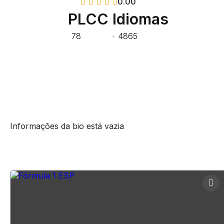
0.00
(0.00)
PLCC Idiomas
78
Cursos
•
4865
Alunos
Biografia
Informações da bio está vazia
Cursos